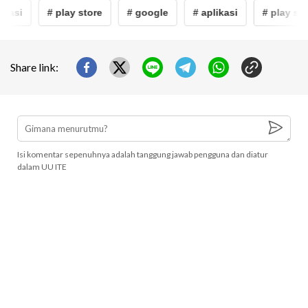
ikasi
# play store
# google
# aplikasi
# play sto
Share link:
Isi komentar sepenuhnya adalah tanggung jawab pengguna dan diatur
dalam UU ITE