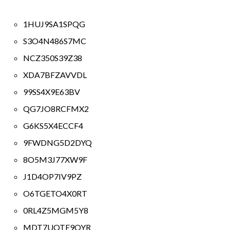
1HUJ9SA1SPQG
S3O4N486S7MC
NCZ350S39Z38
XDA7BFZAVVDL
99SS4X9E63BV
QG7JO8RCFMX2
G6KS5X4ECCF4
9FWDNG5D2DYQ
8O5M3J77XW9F
J1D4OP7IV9PZ
O6TGETO4X0RT
0RL4Z5MGM5Y8
MDT7UQTF9OYR