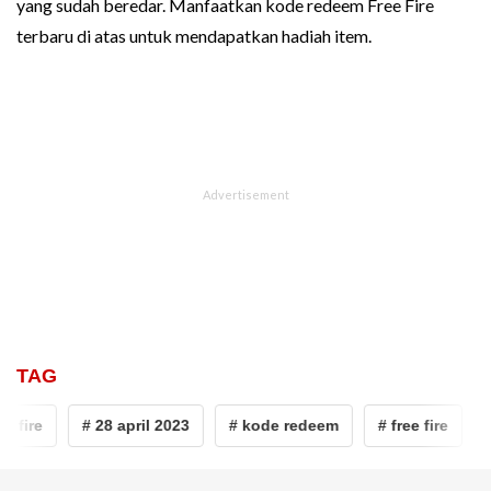
yang sudah beredar. Manfaatkan kode redeem Free Fire
terbaru di atas untuk mendapatkan hadiah item.
TAG
fire
# 28 april 2023
# kode redeem
# free fire
# k