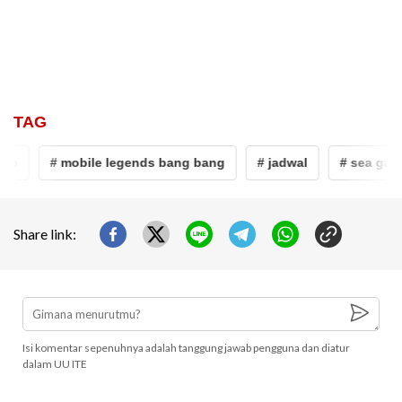
TAG
bb
# mobile legends bang bang
# jadwal
# sea game
Share link:
Isi komentar sepenuhnya adalah tanggung jawab pengguna dan diatur
dalam UU ITE