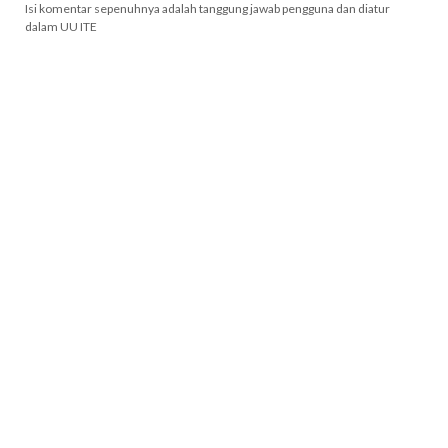
Isi komentar sepenuhnya adalah tanggung jawab pengguna dan diatur
dalam UU ITE