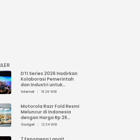
ULER
DTI Series 2026 Hadirkan
Kolaborasi Pemerintah
dan Industri untuk
Percepatan
Internet
18:28 WIB
Transformasi Digital
Indonesia
Motorola Razr Fold Resmi
Meluncur di Indonesia
dengan Harga Rp 26
Jutaan
Gadget
12:34 WIB
7 Fenomena Langit