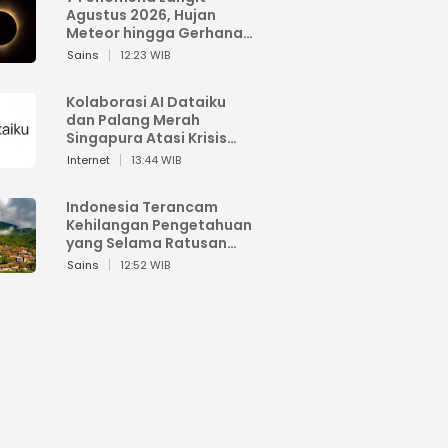
Agustus 2026, Hujan
Meteor hingga Gerhana
Matahari
Sains
12:23 WIB
Kolaborasi AI Dataiku
dan Palang Merah
Singapura Atasi Krisis
Bencana
Internet
13:44 WIB
Indonesia Terancam
Kehilangan Pengetahuan
yang Selama Ratusan
Tahun Menjaga Alam
Sains
12:52 WIB