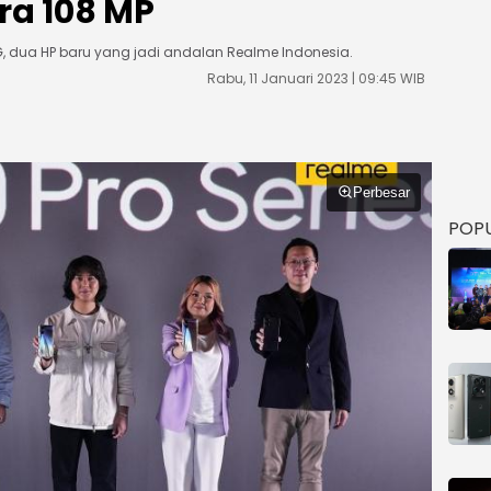
a 108 MP
G, dua HP baru yang jadi andalan Realme Indonesia.
Rabu, 11 Januari 2023 | 09:45 WIB
Perbesar
POP