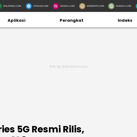
BOLATIMES.COM
HITEKNO.COM
DEWIKU.COM
MOBIMOTO.COM
GUIDEKU.COM
Aplikasi
Perangkat
Indeks
ies 5G Resmi Rilis,