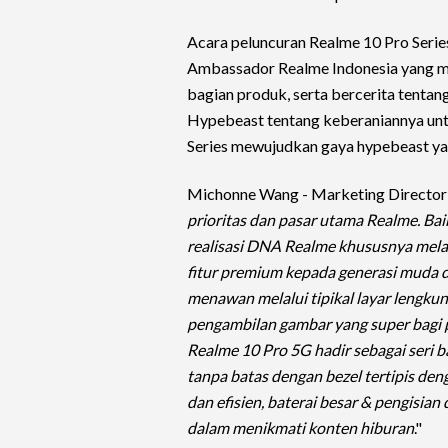
Acara peluncuran Realme 10 Pro Seri
Ambassador Realme Indonesia yang m
bagian produk, serta bercerita tentan
Hypebeast tentang keberaniannya un
Series mewujudkan gaya hypebeast y
Michonne Wang - Marketing Director 
prioritas dan pasar utama Realme. B
realisasi DNA Realme khususnya mela
fitur premium kepada generasi muda d
menawan melalui tipikal layar lengkun
pengambilan gambar yang super bagi
Realme 10 Pro 5G hadir sebagai seri 
tanpa batas dengan bezel tertipis d
dan efisien, baterai besar & pengisi
dalam menikmati konten hiburan
."