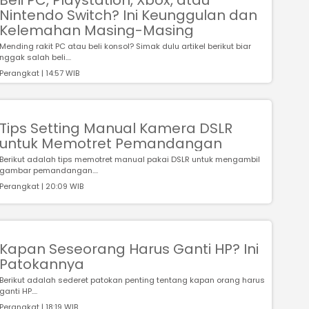
Beli PC, Playstation, Xbox, atau
Nintendo Switch? Ini Keunggulan dan
Kelemahan Masing-Masing
Mending rakit PC atau beli konsol? Simak dulu artikel berikut biar
nggak salah beli....
Perangkat | 14:57 WIB
Tips Setting Manual Kamera DSLR
untuk Memotret Pemandangan
Berikut adalah tips memotret manual pakai DSLR untuk mengambil
gambar pemandangan....
Perangkat | 20:09 WIB
Kapan Seseorang Harus Ganti HP? Ini
Patokannya
Berikut adalah sederet patokan penting tentang kapan orang harus
ganti HP....
Perangkat | 18:19 WIB