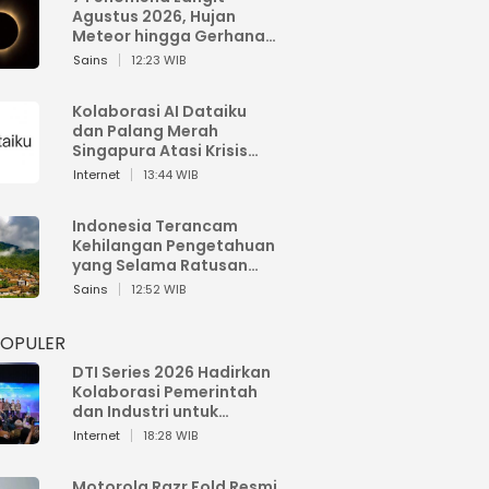
Agustus 2026, Hujan
Meteor hingga Gerhana
Matahari
Sains
12:23 WIB
Kolaborasi AI Dataiku
dan Palang Merah
Singapura Atasi Krisis
Bencana
Internet
13:44 WIB
Indonesia Terancam
Kehilangan Pengetahuan
yang Selama Ratusan
Tahun Menjaga Alam
Sains
12:52 WIB
POPULER
DTI Series 2026 Hadirkan
Kolaborasi Pemerintah
dan Industri untuk
Percepatan
Internet
18:28 WIB
Transformasi Digital
Indonesia
Motorola Razr Fold Resmi