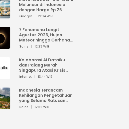
Meluncur di Indonesia
dengan Harga Rp 26
Jutaan
Gadget
12:34 WIB
7 Fenomena Langit
Agustus 2026, Hujan
Meteor hingga Gerhana
Matahari
Sains
12:23 WIB
Kolaborasi AI Dataiku
dan Palang Merah
Singapura Atasi Krisis
Bencana
Internet
13:44 WIB
Indonesia Terancam
Kehilangan Pengetahuan
yang Selama Ratusan
Tahun Menjaga Alam
Sains
12:52 WIB