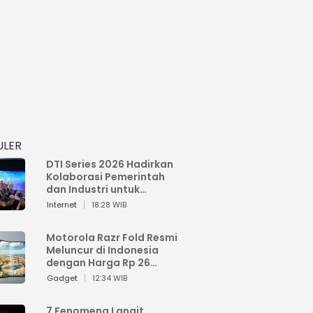
ULER
DTI Series 2026 Hadirkan
Kolaborasi Pemerintah
dan Industri untuk
Percepatan
Internet
18:28 WIB
Transformasi Digital
Indonesia
Motorola Razr Fold Resmi
Meluncur di Indonesia
dengan Harga Rp 26
Jutaan
Gadget
12:34 WIB
7 Fenomena Langit