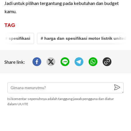
Jadi untuk pilihan tergantung pada kebutuhan dan budget
kamu.
TAG
 spesifikasi
# harga dan spesifikasi motor listrik united
#
Share link:
Isi komentar sepenuhnya adalah tanggung jawab pengguna dan diatur
dalam UU ITE