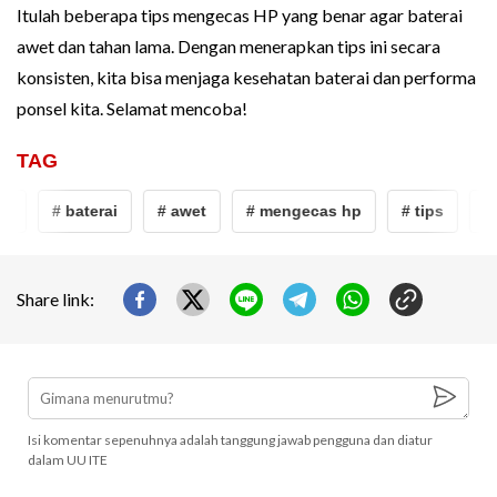
Itulah beberapa tips mengecas HP yang benar agar baterai
awet dan tahan lama. Dengan menerapkan tips ini secara
konsisten, kita bisa menjaga kesehatan baterai dan performa
ponsel kita. Selamat mencoba!
TAG
s
# baterai
# awet
# mengecas hp
# tips
# 
Share link:
Isi komentar sepenuhnya adalah tanggung jawab pengguna dan diatur
dalam UU ITE