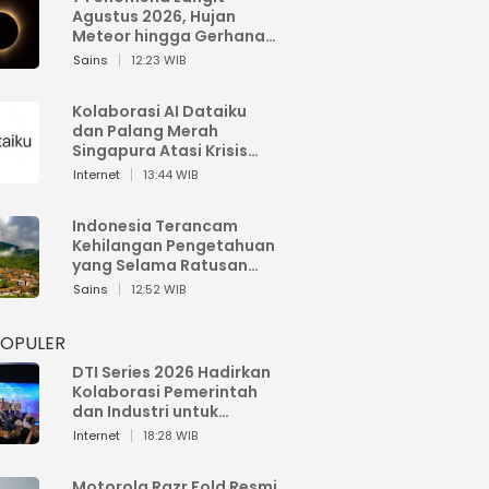
Agustus 2026, Hujan
Meteor hingga Gerhana
Matahari
Sains
12:23 WIB
Kolaborasi AI Dataiku
dan Palang Merah
Singapura Atasi Krisis
Bencana
Internet
13:44 WIB
Indonesia Terancam
Kehilangan Pengetahuan
yang Selama Ratusan
Tahun Menjaga Alam
Sains
12:52 WIB
POPULER
DTI Series 2026 Hadirkan
Kolaborasi Pemerintah
dan Industri untuk
Percepatan
Internet
18:28 WIB
Transformasi Digital
Indonesia
Motorola Razr Fold Resmi