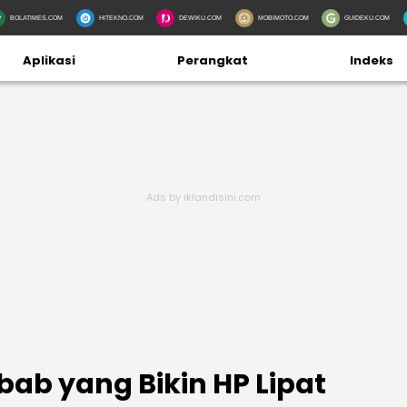
BOLATIMES.COM
HITEKNO.COM
DEWIKU.COM
MOBIMOTO.COM
GUIDEKU.COM
Aplikasi
Perangkat
Indeks
ebab yang Bikin HP Lipat