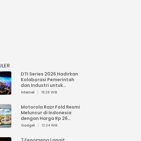
ULER
DTI Series 2026 Hadirkan
Kolaborasi Pemerintah
dan Industri untuk
Percepatan
Internet
18:28 WIB
Transformasi Digital
Indonesia
Motorola Razr Fold Resmi
Meluncur di Indonesia
dengan Harga Rp 26
Jutaan
Gadget
12:34 WIB
7 Fenomena Langit