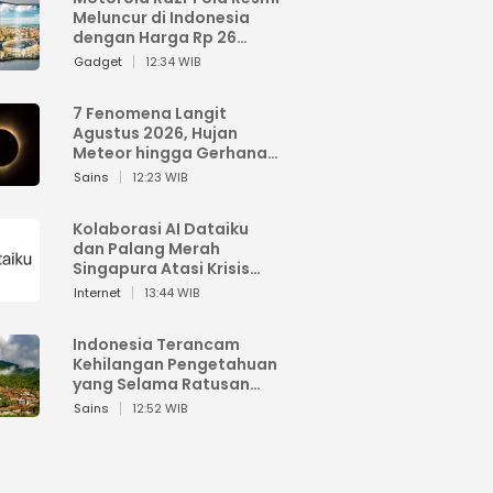
Meluncur di Indonesia
dengan Harga Rp 26
Jutaan
Gadget
12:34 WIB
7 Fenomena Langit
Agustus 2026, Hujan
Meteor hingga Gerhana
Matahari
Sains
12:23 WIB
Kolaborasi AI Dataiku
dan Palang Merah
Singapura Atasi Krisis
Bencana
Internet
13:44 WIB
Indonesia Terancam
Kehilangan Pengetahuan
yang Selama Ratusan
Tahun Menjaga Alam
Sains
12:52 WIB