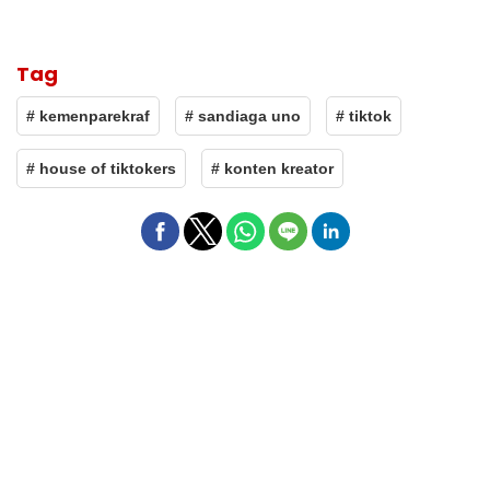
Tag
# kemenparekraf
# sandiaga uno
# tiktok
# house of tiktokers
# konten kreator