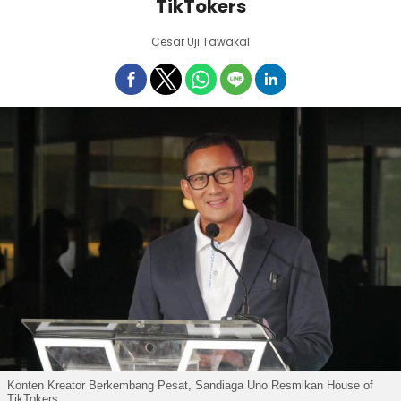
TikTokers
Cesar Uji Tawakal
Konten Kreator Berkembang Pesat, Sandiaga Uno Resmikan House of
TikTokers