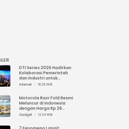
ULER
DTI Series 2026 Hadirkan
Kolaborasi Pemerintah
dan Industri untuk
Percepatan
Internet
18:28 WIB
Transformasi Digital
Indonesia
Motorola Razr Fold Resmi
Meluncur di Indonesia
dengan Harga Rp 26
Jutaan
Gadget
12:34 WIB
7 Fenomena Langit