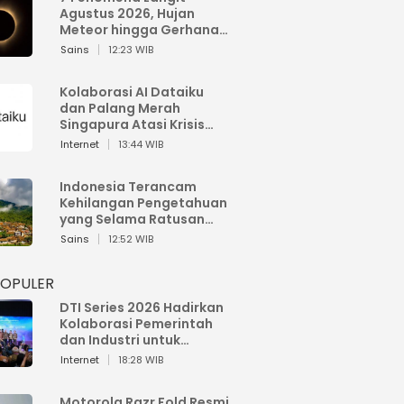
Agustus 2026, Hujan
Meteor hingga Gerhana
Matahari
Sains
12:23 WIB
Kolaborasi AI Dataiku
dan Palang Merah
Singapura Atasi Krisis
Bencana
Internet
13:44 WIB
Indonesia Terancam
Kehilangan Pengetahuan
yang Selama Ratusan
Tahun Menjaga Alam
Sains
12:52 WIB
POPULER
DTI Series 2026 Hadirkan
Kolaborasi Pemerintah
dan Industri untuk
Percepatan
Internet
18:28 WIB
Transformasi Digital
Indonesia
Motorola Razr Fold Resmi