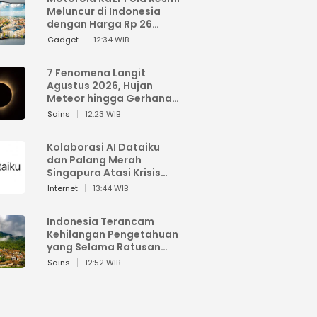
Meluncur di Indonesia
dengan Harga Rp 26
Jutaan
Gadget
12:34 WIB
7 Fenomena Langit
Agustus 2026, Hujan
Meteor hingga Gerhana
Matahari
Sains
12:23 WIB
Kolaborasi AI Dataiku
dan Palang Merah
Singapura Atasi Krisis
Bencana
Internet
13:44 WIB
Indonesia Terancam
Kehilangan Pengetahuan
yang Selama Ratusan
Tahun Menjaga Alam
Sains
12:52 WIB