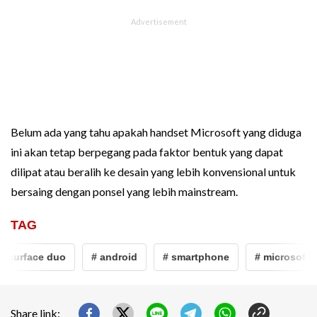
Belum ada yang tahu apakah handset Microsoft yang diduga
ini akan tetap berpegang pada faktor bentuk yang dapat
dilipat atau beralih ke desain yang lebih konvensional untuk
bersaing dengan ponsel yang lebih mainstream.
TAG
t surface duo
# android
# smartphone
# microsoft
Share link: