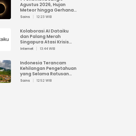
Agustus 2026, Hujan
Meteor hingga Gerhana
Matahari
Sains
12:23 WIB
Kolaborasi AI Dataiku
dan Palang Merah
Singapura Atasi Krisis
Bencana
Internet
13:44 WIB
Indonesia Terancam
Kehilangan Pengetahuan
yang Selama Ratusan
Tahun Menjaga Alam
Sains
12:52 WIB