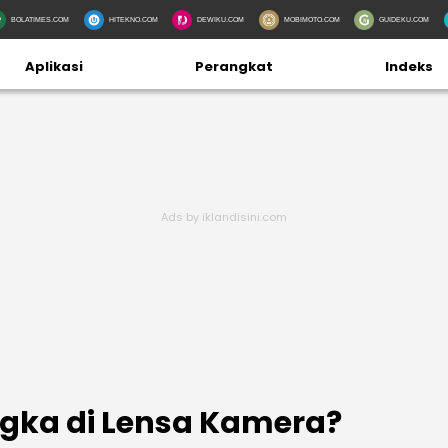
BOLATIMES.COM
HITEKNO.COM
DEWIKU.COM
MOBIMOTO.COM
GUIDEKU.COM
Aplikasi
Perangkat
Indeks
ngka di Lensa Kamera?