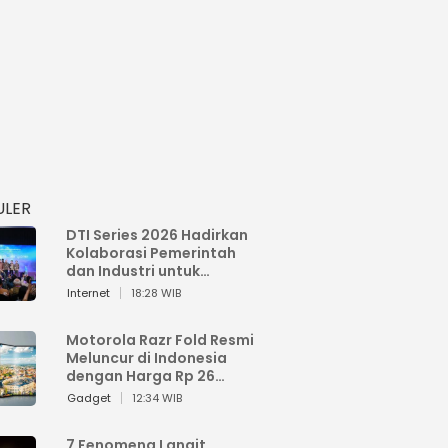
ULER
DTI Series 2026 Hadirkan
Kolaborasi Pemerintah
dan Industri untuk
Percepatan
Internet
18:28 WIB
Transformasi Digital
Indonesia
Motorola Razr Fold Resmi
Meluncur di Indonesia
dengan Harga Rp 26
Jutaan
Gadget
12:34 WIB
7 Fenomena Langit